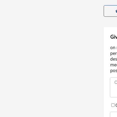
Gi
on 
per
des
med
pos