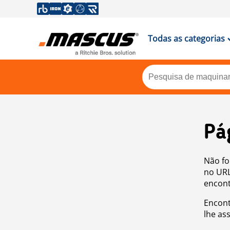
Todas as categorias
Pá
Não fo
no URL
encont
Encont
lhe as