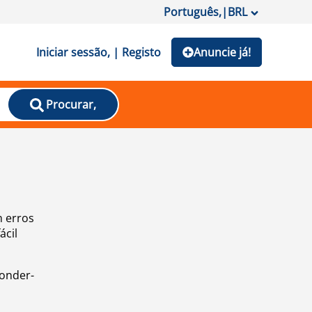
Português,
|
BRL
Iniciar sessão, | Registo
Anuncie já!
Procurar,
m erros
ácil
ponder-