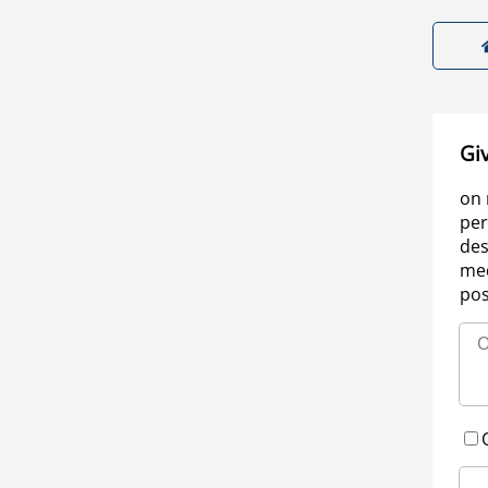
Gi
on 
per
des
med
pos