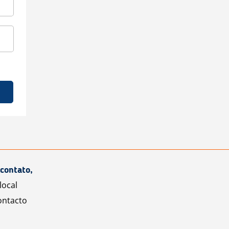
contato,
local
ontacto