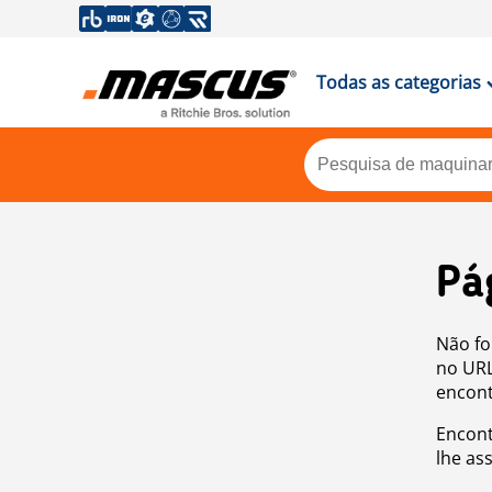
Todas as categorias
Pá
Não fo
no URL
encont
Encont
lhe as