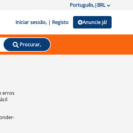
Português,
|
BRL
Iniciar sessão, | Registo
Anuncie já!
Procurar,
m erros
ácil
ponder-