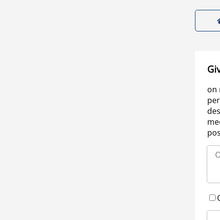
Gi
on 
per
des
med
pos