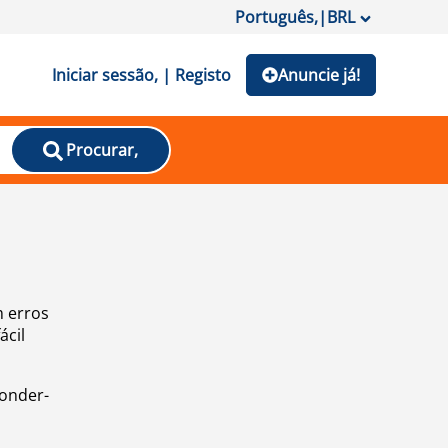
Português,
|
BRL
Iniciar sessão, | Registo
Anuncie já!
Procurar,
m erros
ácil
ponder-