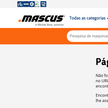
Todas as categorias
Pá
Não fo
no URL
encont
Encont
lhe as