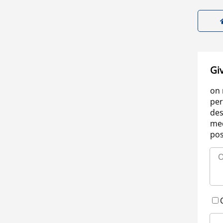
Gi
on 
per
des
med
pos