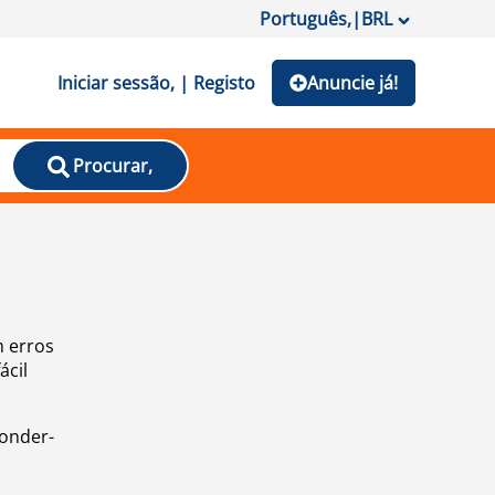
Português,
|
BRL
Iniciar sessão, | Registo
Anuncie já!
Procurar,
m erros
ácil
ponder-