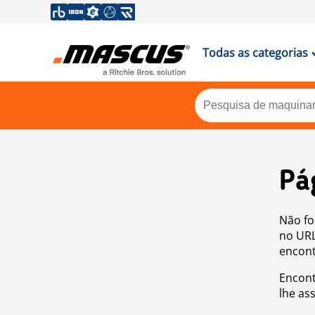
Todas as categorias
Pá
Não fo
no URL
encont
Encont
lhe as