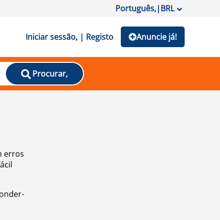
Português,
|
BRL
Iniciar sessão, | Registo
Anuncie já!
Procurar,
m erros
ácil
ponder-