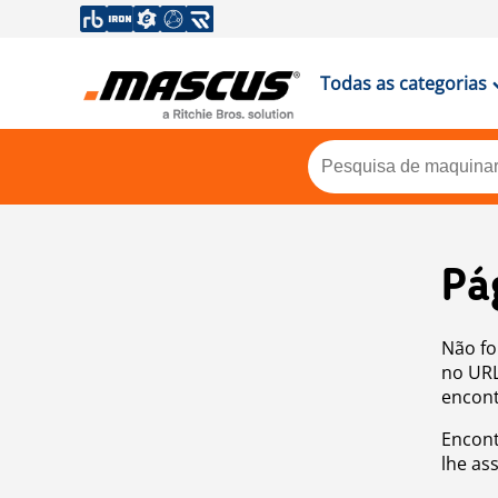
Todas as categorias
Pá
Não fo
no URL
encont
Encont
lhe as