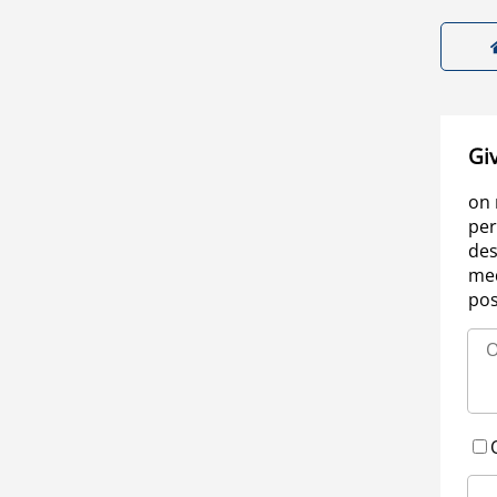
Gi
on 
per
des
med
pos