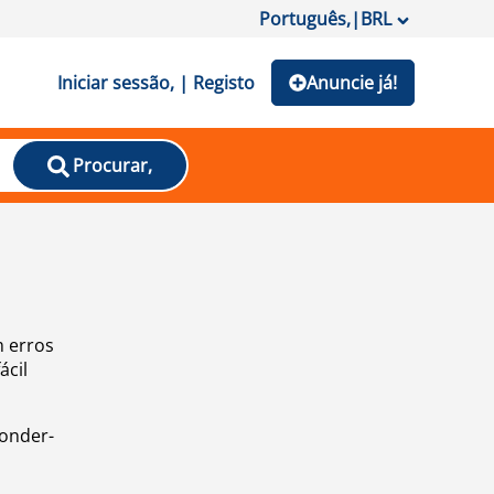
Português,
|
BRL
Iniciar sessão, | Registo
Anuncie já!
Procurar,
m erros
ácil
ponder-