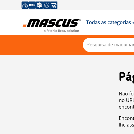
Todas as categorias
Pá
Não fo
no URL
encont
Encont
lhe as