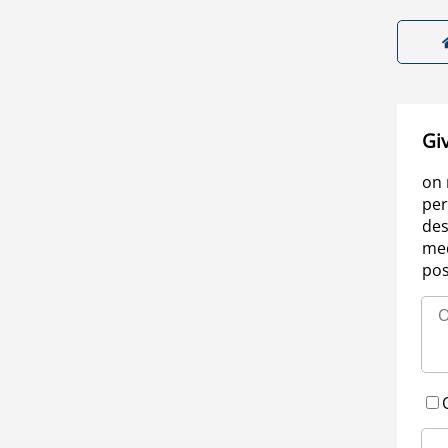
Gi
on 
per
des
med
pos