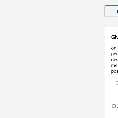
Gi
on 
per
des
med
pos