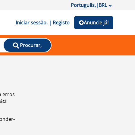
Português,
|
BRL
Iniciar sessão, | Registo
Anuncie já!
Procurar,
m erros
ácil
ponder-