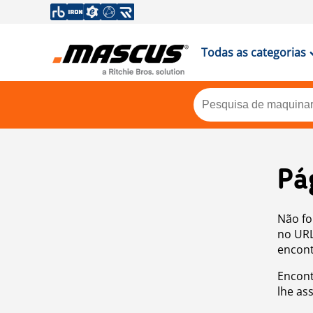
Todas as categorias
Pá
Não fo
no URL
encont
Encont
lhe as