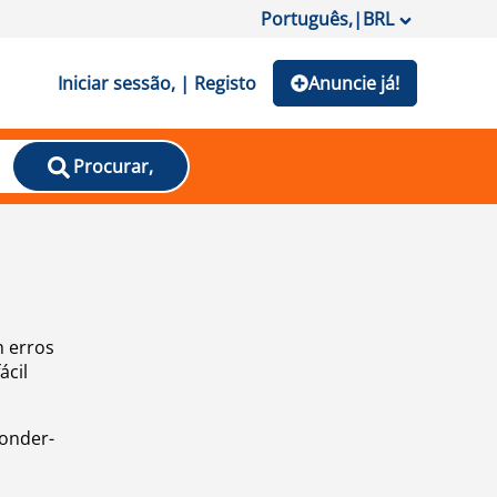
Português,
|
BRL
Iniciar sessão, | Registo
Anuncie já!
Procurar,
m erros
ácil
ponder-