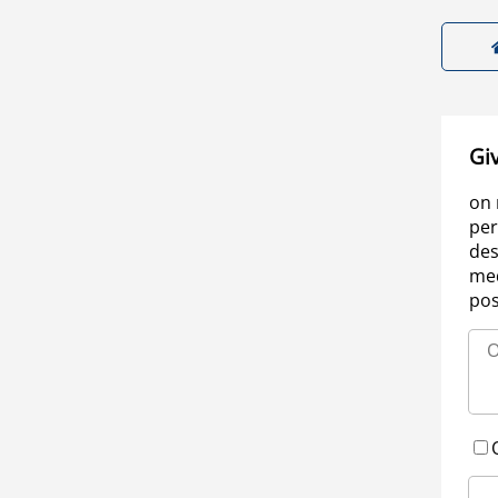
Gi
on 
per
des
med
pos