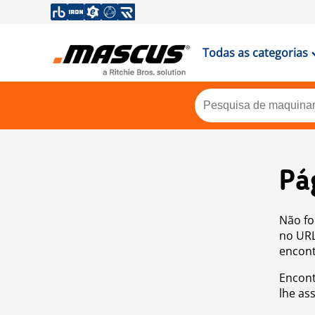
Todas as categorias
Pá
Não fo
no URL
encont
Encont
lhe as