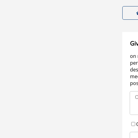
Gi
on 
per
des
med
pos