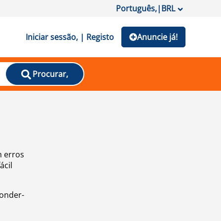
Português,
|
BRL
Iniciar sessão, | Registo
Anuncie já!
Procurar,
m erros
ácil
ponder-