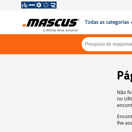
Todas as categorias
Pá
Não fo
no URL
encont
Encont
lhe as