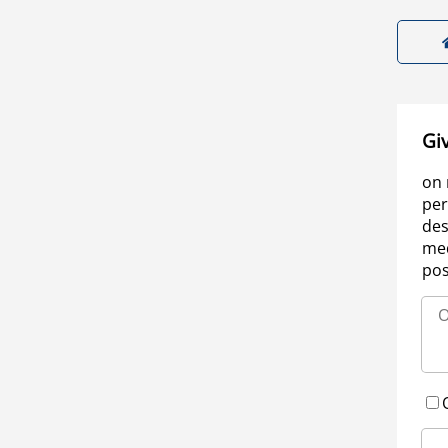
Gi
on 
per
des
med
pos