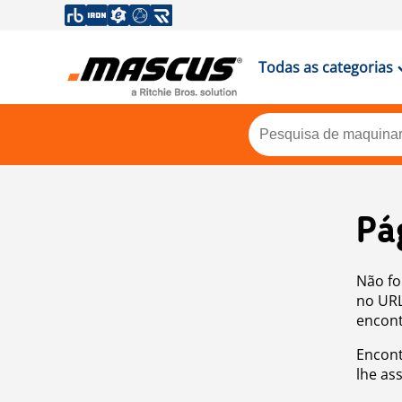
Todas as categorias
Pá
Não fo
no URL
encont
Encont
lhe as