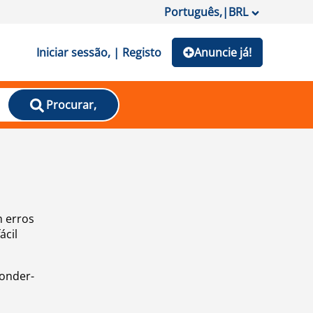
Português,
|
BRL
Iniciar sessão, | Registo
Anuncie já!
Procurar,
m erros
ácil
ponder-