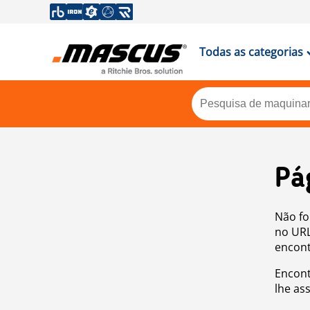
Todas as categorias
Pá
Não fo
no URL
encont
Encont
lhe as