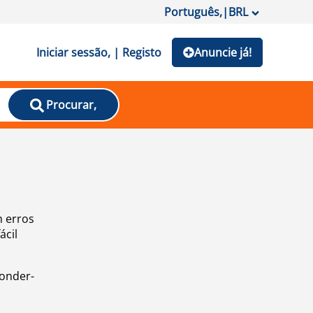
Português,
|
BRL
Iniciar sessão, | Registo
Anuncie já!
Procurar,
m erros
ácil
ponder-