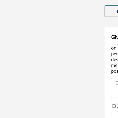
Gi
on 
per
des
med
pos