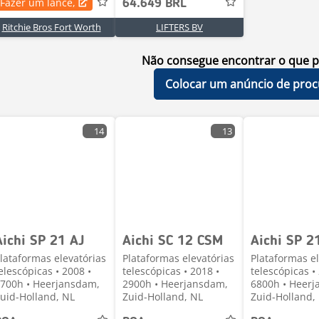
Fazer um lance,
64.649 BRL
Ritchie Bros Fort Worth
LIFTERS BV
Não consegue encontrar o que p
Colocar um anúncio de proc
14
13
Aichi SP 21 AJ
Aichi SC 12 CSM
Aichi SP 2
lataformas elevatórias
Plataformas elevatórias
Plataformas el
elescópicas • 2008 •
telescópicas • 2018 •
telescópicas •
700h • Heerjansdam,
2900h • Heerjansdam,
6800h • Heer
uid-Holland, NL
Zuid-Holland, NL
Zuid-Holland,