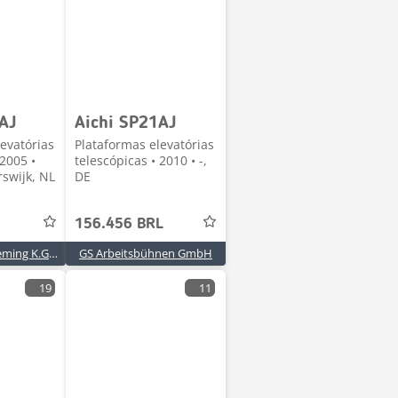
AJ
Aichi SP21AJ
evatórias
Plataformas elevatórias
 2005 •
telescópicas • 2010 • -,
rswijk, NL
DE
156.456 BRL
Handelsonderneming K.G. Weis
GS Arbeitsbühnen GmbH
19
11