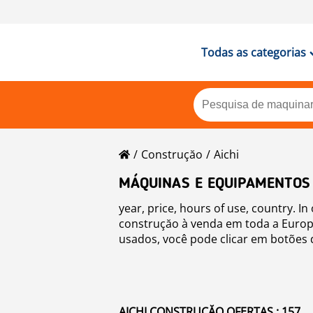
Todas as categorias
Construçăo
Aichi
MÁQUINAS E EQUIPAMENTOS
year, price, hours of use, country. I
construçăo à venda em toda a Europa
usados, você pode clicar em botões 
para venda, clique no link.",
AICHI CONSTRUÇĂO OFERTAS : 157