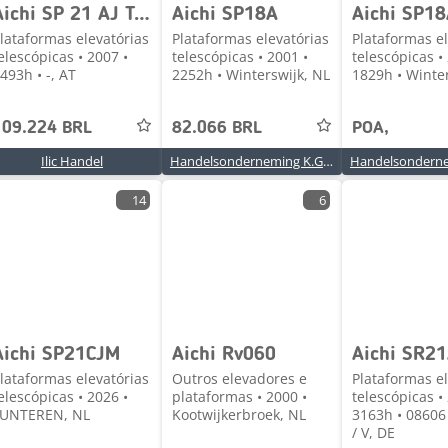
Aichi SP 21 AJ Teleskoparbeitsbühne Allrad 4x4
Aichi SP18A
Aichi SP1
lataformas elevatórias
Plataformas elevatórias
Plataformas el
elescópicas • 2007 •
telescópicas • 2001 •
telescópicas •
493h • -, AT
2252h • Winterswijk, NL
1829h • Winte
109.224 BRL
82.066 BRL
POA,
Ilic Handel
Handelsonderneming K.G. Weis
14
6
Aichi SP21CJM
Aichi Rv060
Aichi SR2
lataformas elevatórias
Outros elevadores e
Plataformas el
elescópicas • 2026 •
plataformas • 2000 •
telescópicas •
LUNTEREN, NL
Kootwijkerbroek, NL
3163h • 08606
/ V, DE