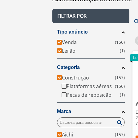
FILTRAR POR
C
Tipo anúncio
Venda
Leilão
Le
Categoria
Construçăo
Plataformas aéreas
Peças de reposição
Marca
E
2
W
Aichi