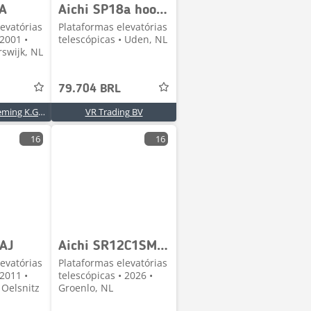
8A
Aichi SP18a hoogwerker telescoop Verreiker - JLG - genie
evatórias
Plataformas elevatórias
 2001 •
telescópicas • Uden, NL
rswijk, NL
79.704 BRL
Handelsonderneming K.G. Weis
VR Trading BV
16
16
1AJ
Aichi SR12C1SM Valid inspection, *Guarantee! Diesel, Tra
evatórias
Plataformas elevatórias
 2011 •
telescópicas • 2026 •
 Oelsnitz
Groenlo, NL