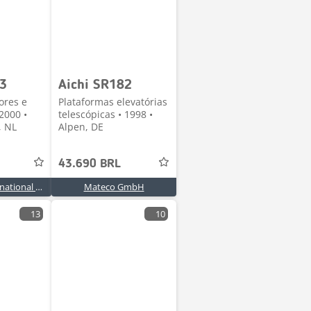
23
Aichi SR182
ores e
Plataformas elevatórias
2000 •
telescópicas • 1998 •
 NL
Alpen, DE
43.690 BRL
Stehouwer International B.V.
Mateco GmbH
13
10