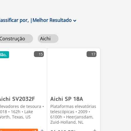
lassificar por,
|
Melhor Resultado
Construçăo
Aichi
15
17
ilão,
Aichi SV2032F
Aichi SP 18A
levadores de tesoura •
Plataformas elevatórias
018 • 162h • Lake
telescópicas • 2009 •
orth, Texas, US
6100h • Heerjansdam,
Zuid-Holland, NL