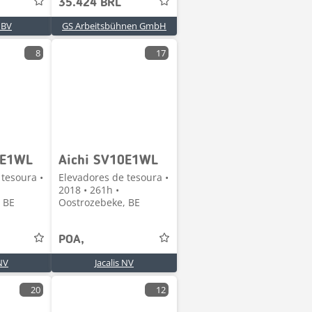
35.424 BRL
 BV
GS Arbeitsbühnen GmbH
8
17
0E1WL
Aichi SV10E1WL
 tesoura •
Elevadores de tesoura •
2018 • 261h •
 BE
Oostrozebeke, BE
POA,
 NV
Jacalis NV
20
12