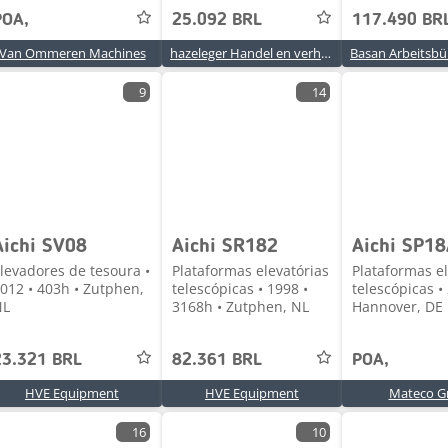
POA,
25.092 BRL
117.490 BR
Van Ommeren Machines
hazeleger Handel en verhuur
9
14
Aichi SV08
Aichi SR182
Aichi SP1
levadores de tesoura •
Plataformas elevatórias
Plataformas el
012 • 403h • Zutphen,
telescópicas • 1998 •
telescópicas •
NL
3168h • Zutphen, NL
Hannover, DE
23.321 BRL
82.361 BRL
POA,
HVE Equipment
HVE Equipment
Mateco 
16
10