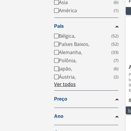
Ásia
América
País
Bélgica,
Países Baixos,
Alemanha,
Polônia,
Japão,
P
Áustria,
t
Ver todos
8
K
Preço
Ano