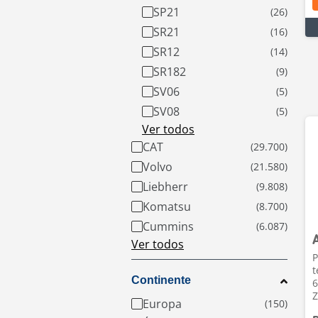
SP21
SR21
SR12
SR182
SV06
SV08
Ver todos
CAT
Volvo
Liebherr
Komatsu
Cummins
Ver todos
P
t
Continente
6
Z
Europa