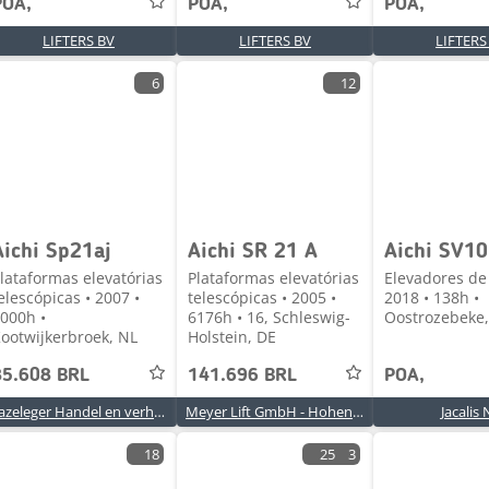
POA,
POA,
POA,
LIFTERS BV
LIFTERS BV
LIFTERS
6
12
Aichi Sp21aj
Aichi SR 21 A
Aichi SV1
lataformas elevatórias
Plataformas elevatórias
Elevadores de
elescópicas • 2007 •
telescópicas • 2005 •
2018 • 138h •
000h •
6176h • 16, Schleswig-
Oostrozebeke,
ootwijkerbroek, NL
Holstein, DE
85.608 BRL
141.696 BRL
POA,
hazeleger Handel en verhuur
Meyer Lift GmbH - Hohenwestedt
Jacalis
18
25
3