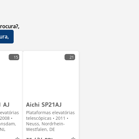
rocura?,
ura,
15
21
1 AJ
Aichi SP21AJ
evatórias
Plataformas elevatórias
 2008 •
telescópicas • 2011 •
jansdam,
Neuss, Nordrhein-
 NL
Westfalen, DE