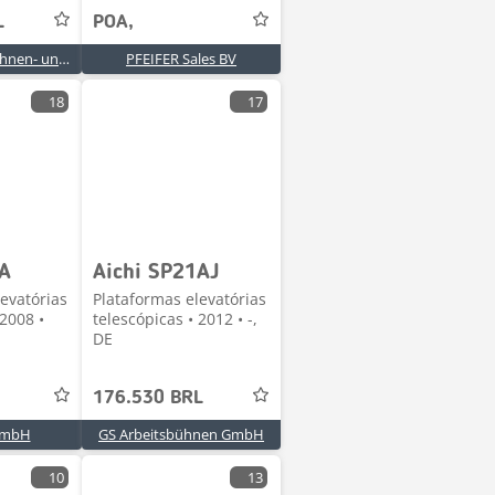
L
POA,
Basan Arbeitsbühnen- und Baumaschinenhandel
PFEIFER Sales BV
18
17
8A
Aichi SP21AJ
evatórias
Plataformas elevatórias
 2008 •
telescópicas • 2012 • -,
DE
176.530 BRL
GmbH
GS Arbeitsbühnen GmbH
10
13