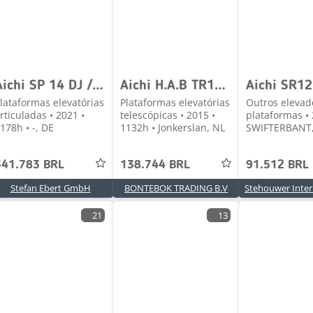
Aichi SP 14 DJ / 1.178h / Arbeitshöhe: 15,9m
Aichi H.A.B TR16JD
Aichi SR1
lataformas elevatórias
Plataformas elevatórias
Outros elevad
rticuladas • 2021 •
telescópicas • 2015 •
plataformas • 
178h • -, DE
1132h • Jonkerslan, NL
SWIFTERBANT,
341.783 BRL
138.744 BRL
91.512 BRL
Stefan Ebert GmbH
BONTEBOK TRADING B.V
21
13