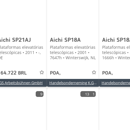
Aichi SP21AJ
Aichi SP18A
Aichi SP18
lataformas elevatórias
Plataformas elevatórias
Plataformas el
elescópicas • 2011 • -,
telescópicas • 2001 •
telescópicas •
DE
7647h • Winterswijk, NL
1666h • Winte
164.722 BRL
POA,
POA,
GS Arbeitsbühnen GmbH
Handelsonderneming K.G. Weis
9
13
1