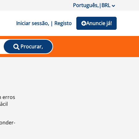
Português,
|
BRL
Iniciar sessão, | Registo
Anuncie já!
Procurar,
m erros
ácil
ponder-