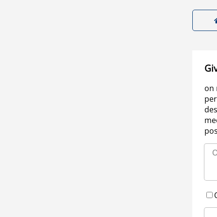
Gi
on 
per
des
med
pos