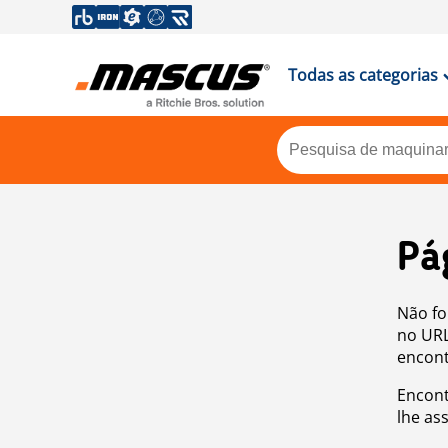
Todas as categorias
Pá
Não fo
no URL
encont
Encont
lhe as