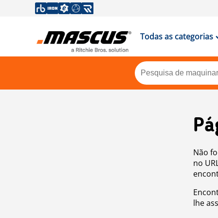
Todas as categorias
Pá
Não fo
no URL
encont
Encont
lhe as