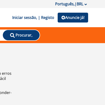
Português,
|
BRL
Iniciar sessão, | Registo
Anuncie já!
Procurar,
m erros
ácil
ponder-