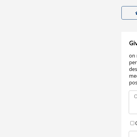
Gi
on 
per
des
med
pos