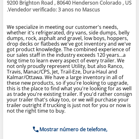
9200 Brighton Road , 80640 Henderson Colorado , US
.Vendedor verificado: 3 anos no Mascus
We specialize in meeting our customer's needs,
whether it's refrigerated, dry vans, side dumps, belly
dumps, rock, asphalt and gravel, low boys, hoppers,
drop decks or flatbeds we've got inventory and we've
got product knowledge. The combined experience of
our sales staff in the industry exceeds 120 years…a
long time to learn every aspect of every trailer. We
not only proudly represent Utility, but also Ranco,
Travis, Manac/CPS, Jet, Trail-Eze, Dura-Haul and
Kalmar/Ottawa. We have a large inventory in all of
these new products, so if you're looking to upgrade,
this is the place to find what you're looking for as well
as trade you're existing trailer. If you'd rather consign
your trailer that's okay too, or we will purchase your
trailer outright if trucking is just not for you or now is
not the right time to buy.
Mostrar número de telefone,