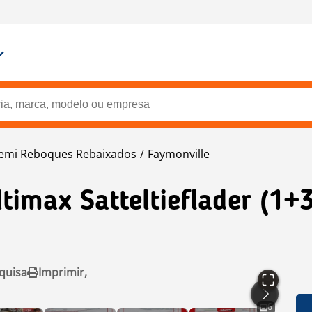
emi Reboques Rebaixados
Faymonville
timax Satteltieflader (1+3
quisa
Imprimir,
6