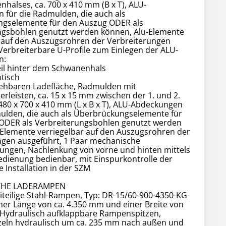
halses, ca. 700 x 410 mm (B x T), ALU-
 für die Radmulden, die auch als
gselemente für den Auszug ODER als
ngsbohlen genutzt werden können, Alu-Elemente
r auf den Auszugsrohren der Verbreiterungen
Verbreiterbare U-Profile zum Einlegen der ALU-
n:
eil hinter dem Schwanenhals
tisch
iehbaren Ladefläche, Radmulden mit
terleisten, ca. 15 x 15 mm zwischen der 1. und 2.
.480 x 700 x 410 mm (L x B x T), ALU-Abdeckungen
mulden, die auch als Überbrückungselemente für
ODER als Verbreiterungsbohlen genutzt werden
-Elemente verriegelbar auf den Auszugsrohren der
ngen ausgeführt, 1 Paar mechanische
ungen, Nachlenkung von vorne und hinten mittels
edienung bedienbar, mit Einspurkontrolle der
 Installation in der SZM
CHE LADERAMPEN
iteilige Stahl-Rampen, Typ: DR-15/60-900-4350-KG-
ner Länge von ca. 4.350 mm und einer Breite von
 Hydraulisch aufklappbare Rampenspitzen,
eln hydraulisch um ca. 235 mm nach außen und