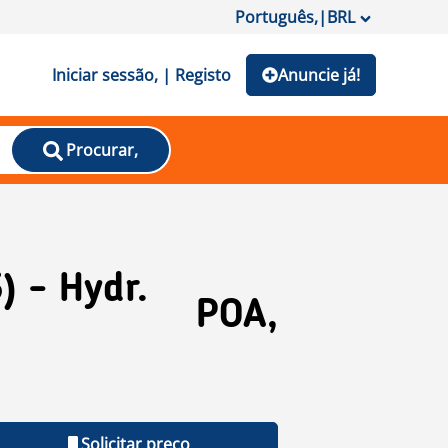
Português,
|
BRL
Iniciar sessão, | Registo
Anuncie já!
Procurar,
) - Hydr.
POA,
Solicitar preço