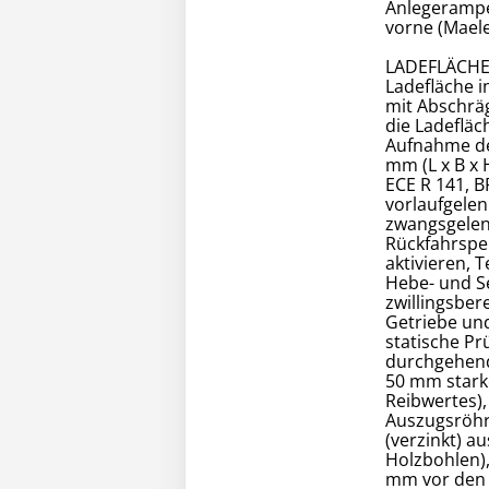
Anlegerampe
vorne (Mael
LADEFLÄCH
Ladefläche i
mit Abschräg
die Ladefläc
Aufnahme des
mm (L x B x
ECE R 141, 
vorlaufgele
zwangsgelenk
Rückfahrspe
aktivieren, 
Hebe- und Se
zwillingsber
Getriebe und
statische Prü
durchgehend
50 mm stark
Reibwertes),
Auszugsröhr
(verzinkt) a
Holzbohlen),
mm vor den 