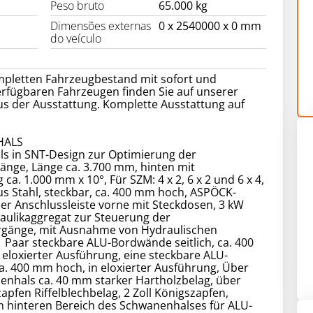
Peso bruto
65.000 kg
Dimensões externas
0 x 2540000 x 0 mm
do veículo
pletten Fahrzeugbestand mit sofort und
verfügbaren Fahrzeugen finden Sie auf unserer
aus der Ausstattung. Komplette Ausstattung auf
HALS
s in SNT-Design zur Optimierung der
änge, Länge ca. 3.700 mm, hinten mit
ca. 1.000 mm x 10°, Für SZM: 4 x 2, 6 x 2 und 6 x 4,
s Stahl, steckbar, ca. 400 mm hoch, ASPÖCK-
r Anschlussleiste vorne mit Steckdosen, 3 kW
aulikaggregat zur Steuerung der
rgänge, mit Ausnahme von Hydraulischen
1 Paar steckbare ALU-Bordwände seitlich, ca. 400
eloxierter Ausführung, eine steckbare ALU-
. 400 mm hoch, in eloxierter Ausführung, Über
nhals ca. 40 mm starker Hartholzbelag, über
pfen Riffelblechbelag, 2 Zoll Königszapfen,
 hinteren Bereich des Schwanenhalses für ALU-