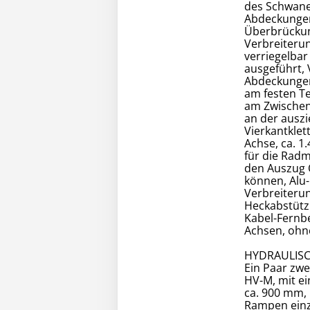
des Schwanen
Abdeckungen
Überbrückun
Verbreiteru
verriegelba
ausgeführt, 
Abdeckunge
am festen T
am Zwischen
an der ausz
Vierkantklet
Achse, ca. 1
für die Rad
den Auszug 
können, Alu
Verbreiteru
Heckabstütz
Kabel-Fernb
Achsen, ohne
HYDRAULIS
Ein Paar zwe
HV-M, mit ei
ca. 900 mm,
Rampen einz