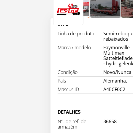
INFO
Linha de produto
Semi-reboqu
rebaixados
Marca / modelo
Faymonville
Multimax
Satteltieflade
- hydr. gelen
Condição
Novo/Nunca
País
Alemanha,
Mascus ID
A4ECF0C2
DETALHES
N°. de ref. de
36658
armazém