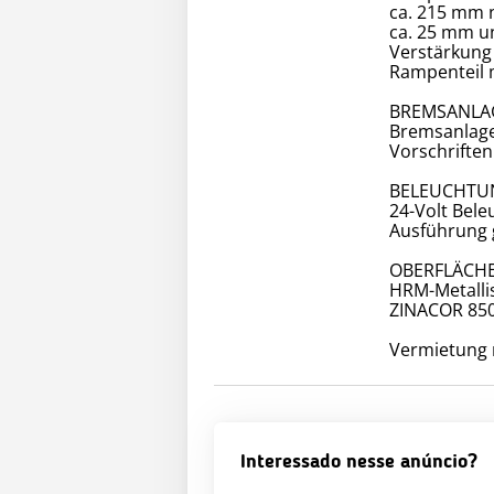
ca. 215 mm 
ca. 25 mm u
Verstärkung 
Rampenteil m
BREMSANLA
Bremsanlage
Vorschriften
BELEUCHTU
24-Volt Bel
Ausführung 
OBERFLÄCH
HRM-Metalli
ZINACOR 850
Vermietung 
Interessado nesse anúncio?