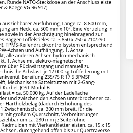
n, Runde NATO-Steckdose an der Anschlussleiste
er & Kaege VG 96 917)
E
n ausziehbarer Ausführung, Länge ca. 8.800 mm,
ung am Heck, ca. 500 mm x 10°, Eine Vertiefung in
he sowie in der Anschrägung hineinragend zur
 Bagger-Löffelstieles ca. 3.850 x 750 x 210/290
 H), TPMS-Reifendruckkontrollsystem entsprechend
BPW-Achsen und Aufhängung, 1. Achse
nkt, alle anderen Achsen hydro-mechanisch
t, 1. Achse mit elektro-magnetischer
rre über Rückwärtsgang und manuell zu
Technische Achslast: je 12.000 kg Luftfederung mit
nkventil, Bereifung 235/75 R 17.5 3PMSF
eift, Mechanische Sattelstützen mit 2-Gang-
 Kurbel, JOST Modul B
flast = ca. 50.000 kg, Auf der Ladefläche
er und zwischen den Achsen unterbrochener ca.
er Hartholzbelag (dadurch Erhöhung des
 1 Zwischentisch, ca. 300 mm breit, für die
e mit großem Querschnitt, Verbreiterungen
usziehbar um ca. 230 mm je Seite (ohne
 Radmulden mit Vierkantkletterleisten, ca. 15 x 15
Achsen, durchgehend offen bis zur Quertraverse