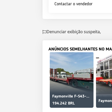
Contactar o vendedor
Denunciar exibição suspeita,
ANÚNCIOS SEMELHANTES NO MA
Faymonville F-S43-1ABA / hydr. Hubbed / Funk / Seilwinde
194.242 BRL