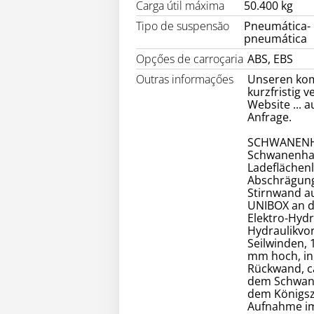
Carga útil máxima
50.400 kg
Tipo de suspensăo
Pneumática-
pneumática
Opçőes de carroçaria
ABS, EBS
Outras informaçőes
Unseren kom
kurzfristig 
Website ... 
Anfrage.
SCHWANEN
Schwanenhal
Ladeflächenl
Abschrägung 
Stirnwand au
UNIBOX an de
Elektro-Hydr
Hydraulikvo
Seilwinden, 
mm hoch, in 
Rückwand, ca
dem Schwane
dem Königsza
Aufnahme im