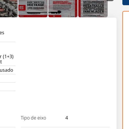
es
r (1+3)
kt
 usado
Tipo de eixo
4