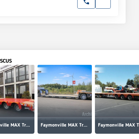
SCUS
Faymonville MAX Trailer MAX110 Semi-Tieflader
Faymonville MAX Trailer MAX510 Tiefbett 2x12 t PA