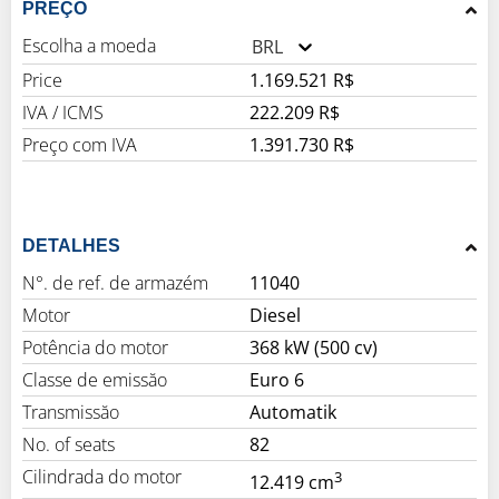
PREÇO
Escolha a moeda
BRL
Price
1.169.521 R$
IVA / ICMS
222.209 R$
Preço com IVA
1.391.730 R$
DETALHES
N°. de ref. de armazém
11040
Motor
Diesel
Potência do motor
368 kW (500 cv)
Classe de emissăo
Euro 6
Transmissăo
Automatik
No. of seats
82
Cilindrada do motor
3
12.419 cm