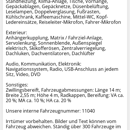
Standheizung, Klima-Anlage, Tische, Vorhänge,
Gepäckablagen, Gepäcknetze, Düsenbelüftung,
Leselampen, Doppelverglasung, Fußrasten,
Kühlschrank, Kaffeemaschine, Mittel-WC, Kopf-
Ledereinsätze, Reiseleiter-Mikrofon, Fahrer-Mikrofon
Exterieur:
Anhängerkupplung, Matrix / Fahrziel-Anlage,
Servolenkung, Sonnenblende, Außenspiegel
elektrisch, Skikofferösen, Zentralverriegelung,
Dachluken, Dachventilatoren, Dachlüfter
Audio, Kommunikation, Elektronik:
Navigationssystem, Radio, USB-Anschluss an jedem
Sitz, Video, DVD
Sonstiges:
Zwillingsbereift, Fahrzeugabmessungen: Länge 14 m;
Breite 2,55 m; Höhe 4 m, Radkappen, Bereifung: VA ca.
20 %; MA ca. 10 %; HA ca. 20 %
Unsere interne Fahrzeugnummer: 11040
Irrtümer vorbehalten. Bilder und Text können vom
Fahrzeug abweichen. Ständig über 300 Fahrzeuge im