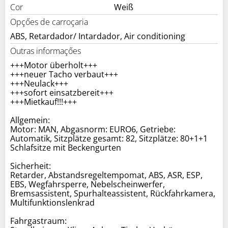
Cor
Weiß
Opçőes de carroçaria
ABS, Retardador/ Intardador, Air conditioning
Outras informaçőes
+++Motor überholt+++
+++neuer Tacho verbaut+++
+++Neulack+++
+++sofort einsatzbereit+++
+++Mietkauf!!!+++
Allgemein:
Motor: MAN, Abgasnorm: EURO6, Getriebe:
Automatik, Sitzplätze gesamt: 82, Sitzplätze: 80+1+1
Schlafsitze mit Beckengurten
Sicherheit:
Retarder, Abstandsregeltempomat, ABS, ASR, ESP,
EBS, Wegfahrsperre, Nebelscheinwerfer,
Bremsassistent, Spurhalteassistent, Rückfahrkamera,
Multifunktionslenkrad
Fahrgastraum: