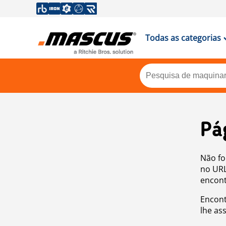
Todas as categorias
Pá
Não fo
no URL
encont
Encont
lhe as