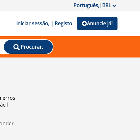
Português,
|
BRL
Iniciar sessão, | Registo
Anuncie já!
Procurar,
m erros
ácil
ponder-