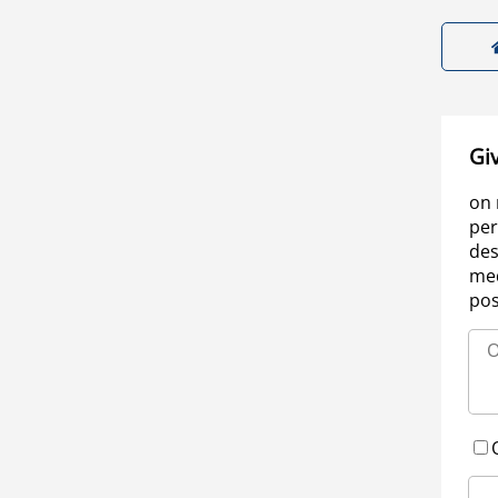
Gi
on 
per
des
med
pos