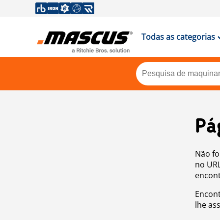
Todas as categorias
Pá
Não fo
no URL
encont
Encont
lhe as