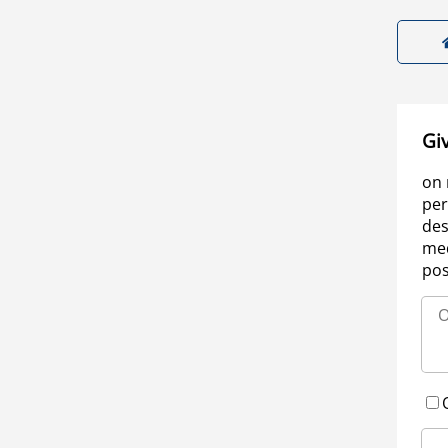
Gi
on 
per
des
med
pos