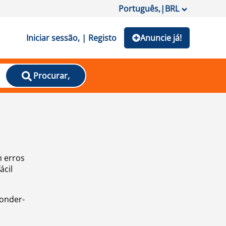
Português,
|
BRL
Iniciar sessão, | Registo
Anuncie já!
Procurar,
m erros
ácil
ponder-