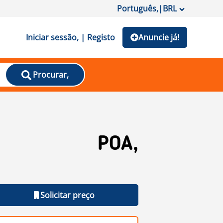
Português,
|
BRL
Iniciar sessão, | Registo
Anuncie já!
Procurar,
POA,
Solicitar preço