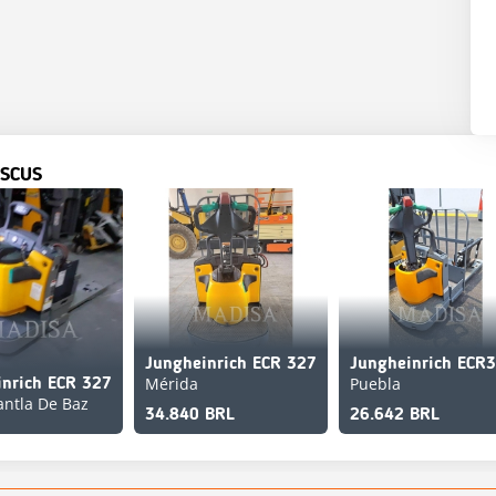
SCUS
Jungheinrich ECR 327
Jungheinrich ECR
Mérida
Puebla
inrich ECR 327
antla De Baz
34.840 BRL
26.642 BRL