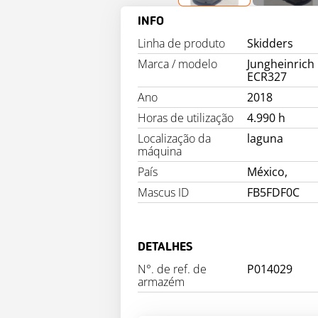
INFO
Linha de produto
Skidders
Marca / modelo
Jungheinrich
ECR327
Ano
2018
Horas de utilização
4.990 h
Localização da
laguna
máquina
País
México,
Mascus ID
FB5FDF0C
DETALHES
N°. de ref. de
P014029
armazém