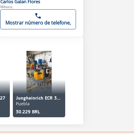
Carlos
Galan Flores
México,
Mostrar número de telefone,
327
Jungheinrich ECR 327A
Puebla
30.229 BRL