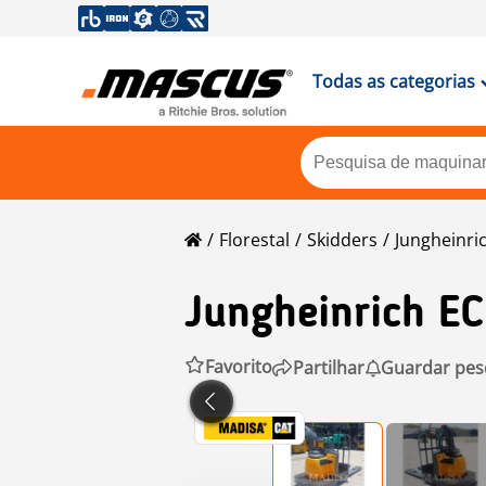
Todas as categorias
Florestal
Skidders
Jungheinri
Jungheinrich
E
Favorito
Partilhar
Guardar pes