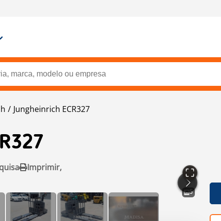
ch
Jungheinrich ECR327
CR327
quisa
Imprimir,
5