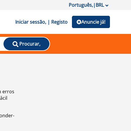
Português,
|
BRL
Iniciar sessão, | Registo
Anuncie já!
Procurar,
m erros
ácil
ponder-