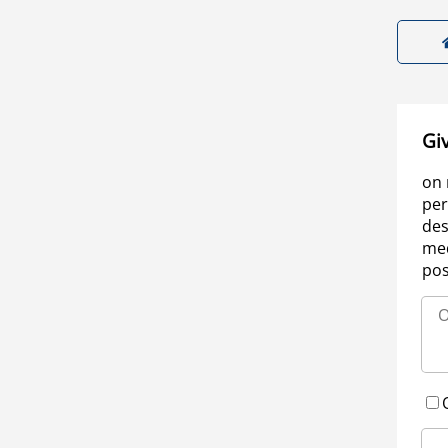
Gi
on 
per
des
med
pos