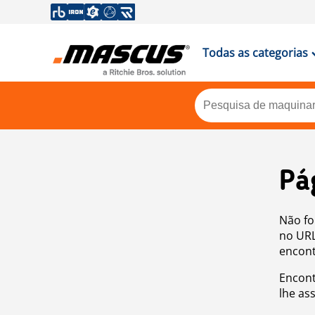
Todas as categorias
Pá
Não fo
no URL
encont
Encont
lhe as