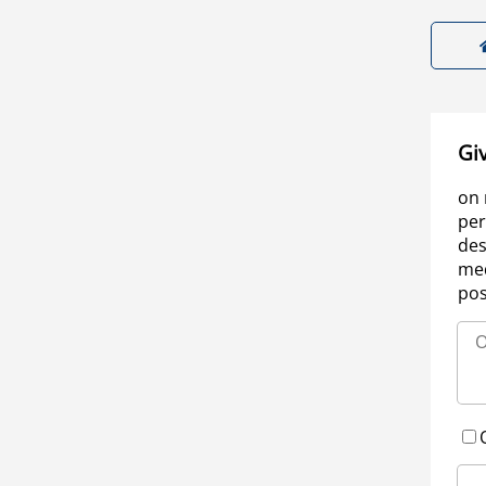
Gi
on 
per
des
med
pos