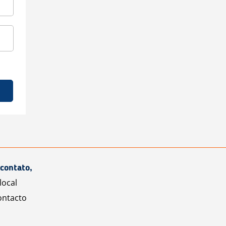
contato,
local
ontacto