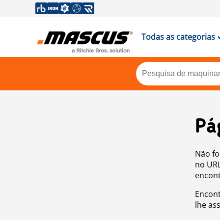
Todas as categorias
Pá
Não fo
no URL
encont
Encont
lhe as