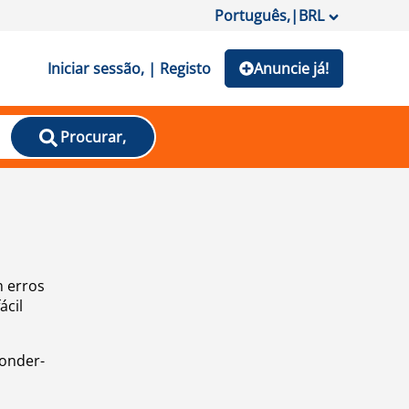
Português,
|
BRL
Iniciar sessão, | Registo
Anuncie já!
Procurar,
m erros
ácil
ponder-