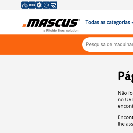
Todas as categorias
Pá
Não fo
no URL
encont
Encont
lhe as