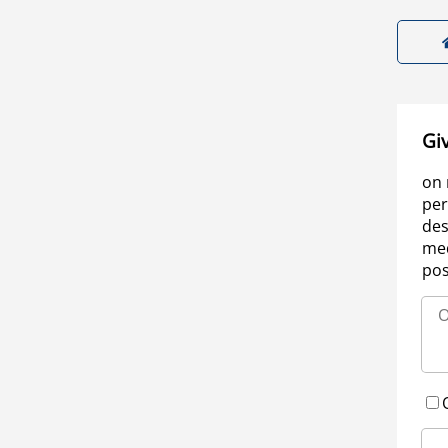
Gi
on 
per
des
med
pos