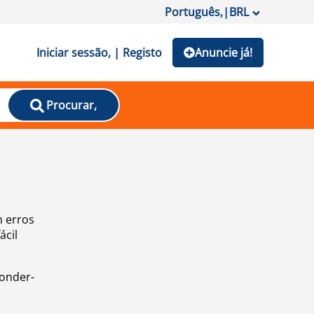
Português,
|
BRL
Iniciar sessão, | Registo
Anuncie já!
Procurar,
m erros
ácil
ponder-