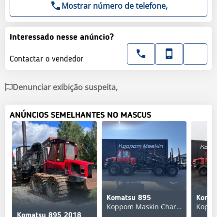
Mostrar número de telefone,
Interessado nesse anúncio?
Contactar o vendedor
Denunciar exibição suspeita,
ANÚNCIOS SEMELHANTES NO MASCUS
Komatsu 895
Komat
Koppom Maskin Charlottenberg
Komatsu 895 2018