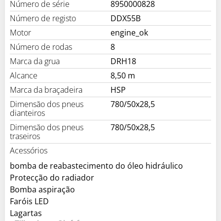
Número de série
8950000828
Número de registo
DDX55B
Motor
engine_ok
Número de rodas
8
Marca da grua
DRH18
Alcance
8,50 m
Marca da braçadeira
HSP
Dimensăo dos pneus
780/50x28,5
dianteiros
Dimensăo dos pneus
780/50x28,5
traseiros
Acessórios
bomba de reabastecimento do óleo hidráulico
Protecção do radiador
Bomba aspiração
Faróis LED
Lagartas