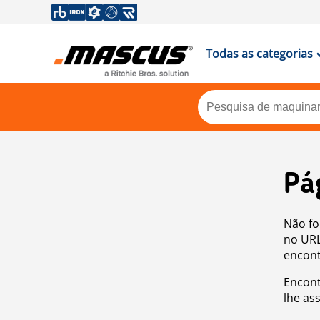
Todas as categorias
Pá
Não fo
no URL
encont
Encont
lhe as