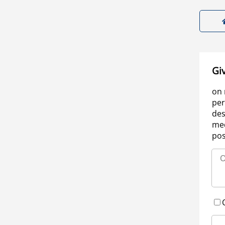
Gi
on 
per
des
med
pos