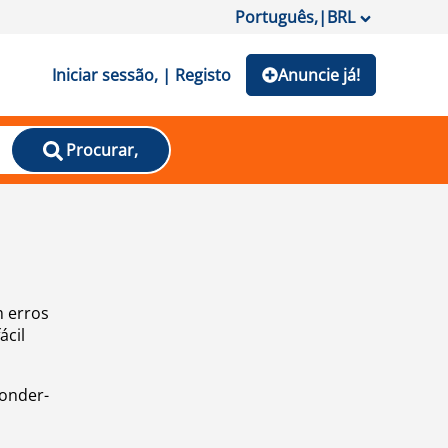
Português,
|
BRL
Iniciar sessão, | Registo
Anuncie já!
Procurar,
m erros
ácil
ponder-