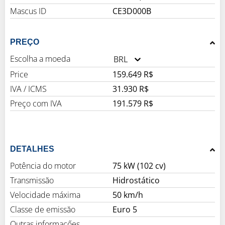
Mascus ID
CE3D000B
PREÇO
Escolha a moeda
BRL
Price
159.649 R$
IVA / ICMS
31.930 R$
Preço com IVA
191.579 R$
DETALHES
Potência do motor
75 kW (102 cv)
Transmissăo
Hidrostático
Velocidade máxima
50 km/h
Classe de emissăo
Euro 5
Outras informaçőes