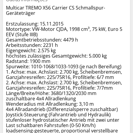
Multicar TREMO X56 Carrier CS Schmallspur-
Geräteträger
Erstzulassung: 15.11.2015
Motortype: VW-Motor CJDA, 1998 cm³, 75 kW, Euro 5
EEV (Stufe IIIB)
Gesamtbetriebsstunden: 4479 h
Arbeitsstunden: 2231 h
Eigengewicht: 2.575 kg
höchstes zulässiges Gesamtgewicht: 5.000 kg
Radstand: 1900 mm
Spurweite: 1010-1068/1033-1093 (je nach Bereifung)
1. Achse: max. Achslast: 2.700 kg, Scheibenbremsen,
Ganzjahresreifen: 225/75R16, Profiltiefe: 6/7 mm
2. Achse: max. Achslast: 2.700 kg, Scheibenbremsen,
Ganzjahresreifen: 225/75R16, Profiltiefe: 7/7mm
Länge/Breite/Höhe: 3680/1320/2030 mm
zuschaltbare 4x4 Allradlenkung
Wenderadius mit Allradlenkung: 3,10 m
4x4 Allradandrieb (Differenzialsperre zuschaltbar)
Joystick-Steuerung (Fahrantrieb und Hydraulik)
stufenloser hydrostatischer Antrieb mit zwei unter
Last schaltbaren Fahrstufen (0-50 Km/h)
loadsensing-gesteuerte, proportional verstellbare