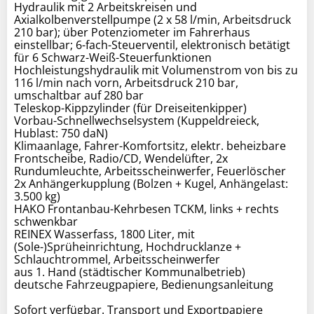
Hydraulik mit 2 Arbeitskreisen und
Axialkolbenverstellpumpe (2 x 58 l/min, Arbeitsdruck
210 bar); über Potenziometer im Fahrerhaus
einstellbar; 6-fach-Steuerventil, elektronisch betätigt
für 6 Schwarz-Weiß-Steuerfunktionen
Hochleistungshydraulik mit Volumenstrom von bis zu
116 l/min nach vorn, Arbeitsdruck 210 bar,
umschaltbar auf 280 bar
Teleskop-Kippzylinder (für Dreiseitenkipper)
Vorbau-Schnellwechselsystem (Kuppeldreieck,
Hublast: 750 daN)
Klimaanlage, Fahrer-Komfortsitz, elektr. beheizbare
Frontscheibe, Radio/CD, Wendelüfter, 2x
Rundumleuchte, Arbeitsscheinwerfer, Feuerlöscher
2x Anhängerkupplung (Bolzen + Kugel, Anhängelast:
3.500 kg)
HAKO Frontanbau-Kehrbesen TCKM, links + rechts
schwenkbar
REINEX Wasserfass, 1800 Liter, mit
(Sole-)Sprüheinrichtung, Hochdrucklanze +
Schlauchtrommel, Arbeitsscheinwerfer
aus 1. Hand (städtischer Kommunalbetrieb)
deutsche Fahrzeugpapiere, Bedienungsanleitung
Sofort verfügbar. Transport und Exportpapiere