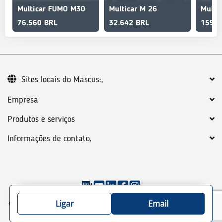
Multicar FUMO M30
Multicar M 26
76.560 BRL
32.642 BRL
159.6
Sites locais do Mascus:,
Empresa
Produtos e serviços
Informações de contato,
©
2026
Mascus
Termos gerais,
Política de privacidade,
Ligar
Email
Guia de colocação de máquinas/caminhões,