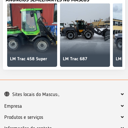
LM Trac 458 Super
LM Trac 687
LM Tr
Sites locais do Mascus:,
Empresa
Produtos e serviços