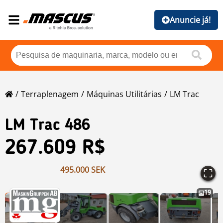
Anuncie já!
Terraplenagem
Máquinas Utilitárias
LM Trac
LM Trac
486
267.609 R$
495.000 SEK
19