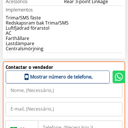
Acessórios
Rear 3-point Linkage
Implementos
Trima/SMS fäste
Redskapsram bak Trima/SMS
Luftfjädrad förarstol
AC
Farthållare
Lastdämpare
Centralsmörjning
Contactar o vendedor
Mostrar número de telefone,