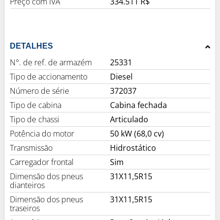
Preço com IVA
334.511 R$
DETALHES
N°. de ref. de armazém
25331
Tipo de accionamento
Diesel
Número de série
372037
Tipo de cabina
Cabina fechada
Tipo de chassi
Articulado
Potência do motor
50 kW (68,0 cv)
Transmissăo
Hidrostático
Carregador frontal
Sim
Dimensăo dos pneus
31X11,5R15
dianteiros
Dimensăo dos pneus
31X11,5R15
traseiros