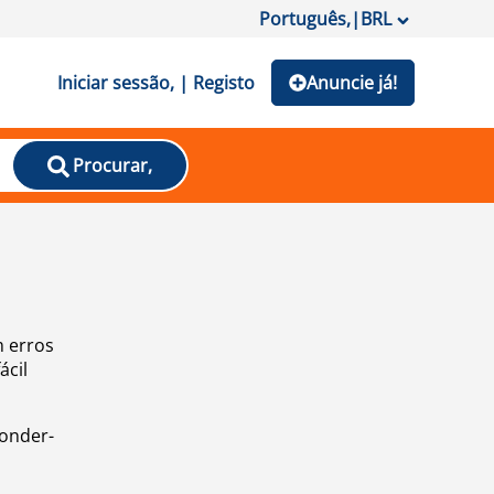
Português,
|
BRL
Iniciar sessão, | Registo
Anuncie já!
Procurar,
m erros
ácil
ponder-