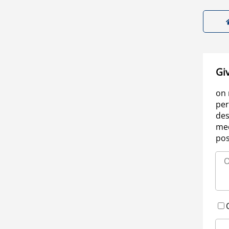
Gi
on 
per
des
med
pos