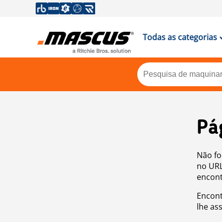
Todas as categorias
Pá
Não fo
no URL
encont
Encont
lhe as