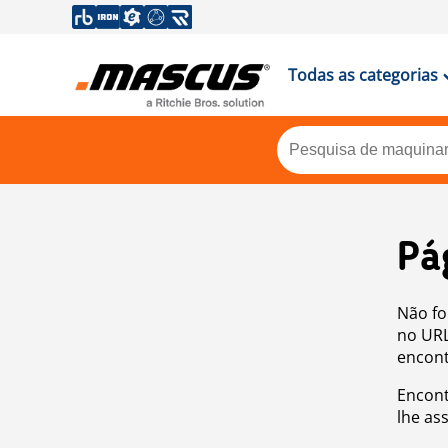
Todas as categorias
Pá
Não fo
no URL
encont
Encont
lhe as