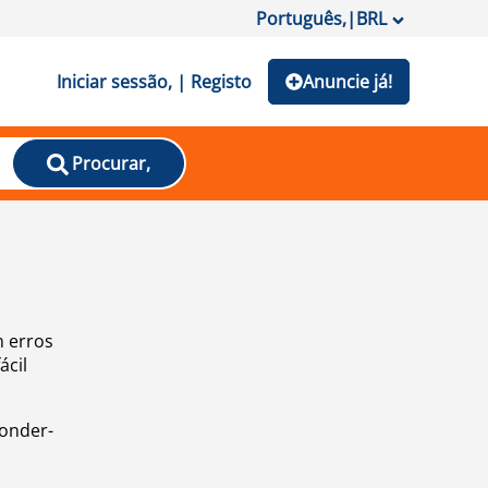
Português,
|
BRL
Iniciar sessão, | Registo
Anuncie já!
Procurar,
m erros
ácil
ponder-