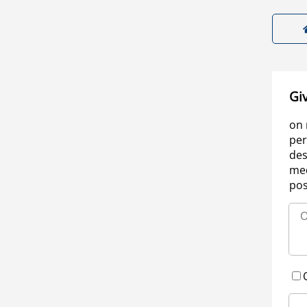
Gi
on 
per
des
med
pos