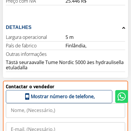
Preço com IVA
25.446 R$
DETALHES
Largura operacional
5 m
País de fabrico
Finlândia,
Outras informaçőes
Tästä seuraavalle Tume Nordic 5000 äes hydraulisella
etuladalla
Contactar o vendedor
Mostrar número de telefone,