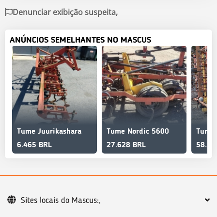
Denunciar exibição suspeita,
ANÚNCIOS SEMELHANTES NO MASCUS
Tume Juurikashara
Tume Nordic 5600
Tume
6.465 BRL
27.628 BRL
58.18
Sites locais do Mascus:,