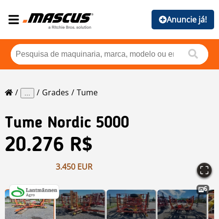
Anuncie já!
Grades
Tume
...
Tume
Nordic 5000
20.276 R$
3.450 EUR
6