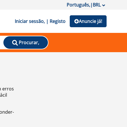
Português,
|
BRL
Iniciar sessão, | Registo
Anuncie já!
Procurar,
m erros
ácil
ponder-