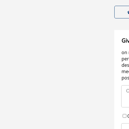
Gi
on 
per
des
med
pos