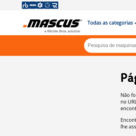
Todas as categorias
Pá
Não fo
no URL
encont
Encont
lhe as