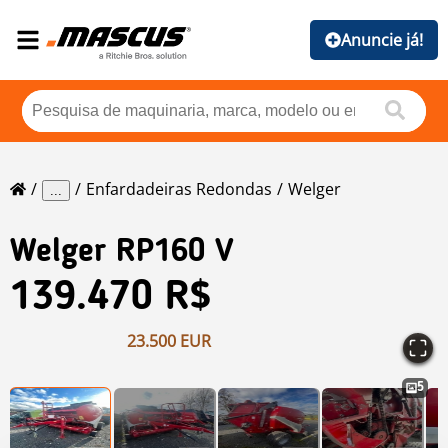
Anuncie já!
Enfardadeiras Redondas
Welger
...
Welger
RP160 V
139.470 R$
23.500 EUR
5