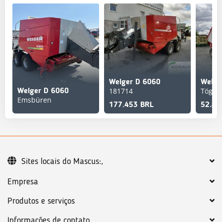
Welger D 6060
Welge
181714
Tögin
Welger D 6060
Emsbüren
177.453 BRL
52.82
Sites locais do Mascus:,
Empresa
Produtos e serviços
Informações de contato,