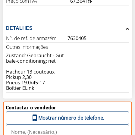
Preço com IVA
167.364 R$
DETALHES
N°. de ref. de armazém
7630405
Outras informaçőes
Zustand: Gebraucht - Gut
bale-conditioning: net
Hacheur 13 couteaux
Pickup 2,30
Pneus 19.0/45-17
Boîtier ELink
Contactar o vendedor
Mostrar número de telefone,