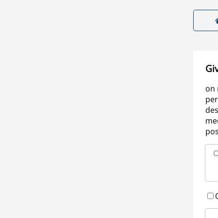
Gi
on 
per
des
med
pos