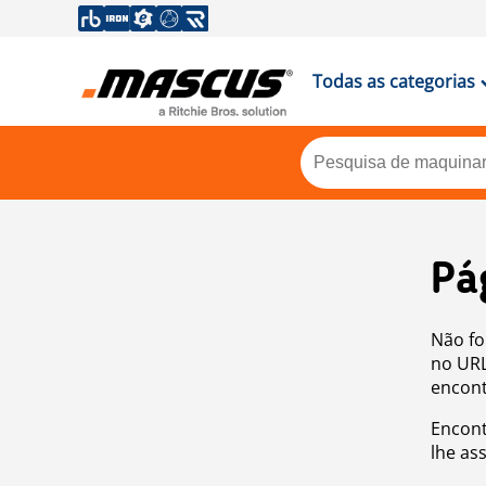
Todas as categorias
Pá
Não fo
no URL
encont
Encont
lhe as