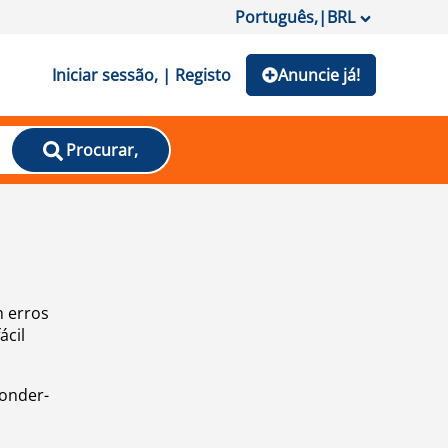
Português,
|
BRL
Iniciar sessão, | Registo
Anuncie já!
Procurar,
m erros
ácil
ponder-