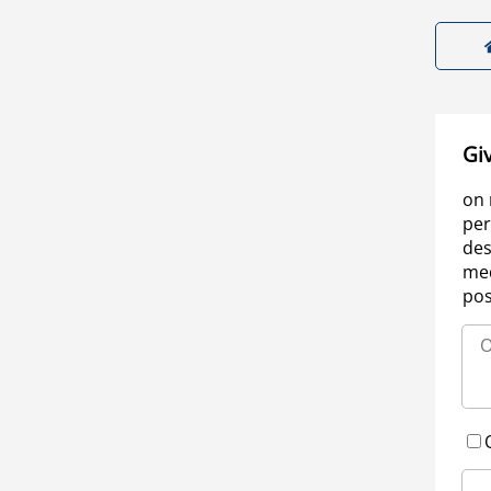
Gi
on 
per
des
med
pos