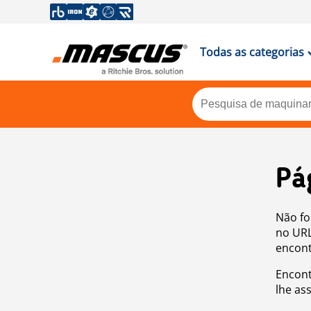
Todas as categorias
Pá
Não fo
no URL
encont
Encont
lhe as