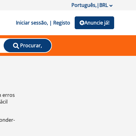
Português,
|
BRL
Iniciar sessão, | Registo
Anuncie já!
Procurar,
m erros
ácil
ponder-