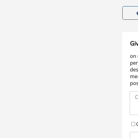
Gi
on 
per
des
med
pos