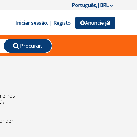
Português,
|
BRL
Iniciar sessão, | Registo
Anuncie já!
Procurar,
m erros
ácil
ponder-