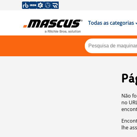
Todas as categorias
Pá
Não fo
no URL
encont
Encont
lhe as