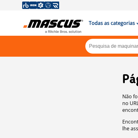
Todas as categorias
Pá
Não fo
no URL
encont
Encont
lhe as