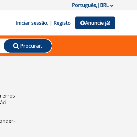
Português,
|
BRL
Iniciar sessão, | Registo
Anuncie já!
Procurar,
m erros
ácil
ponder-