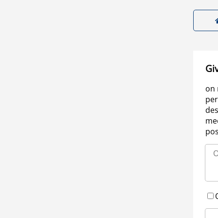
Gi
on 
per
des
med
pos