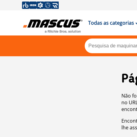
Todas as categorias
Pá
Não fo
no URL
encont
Encont
lhe as