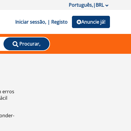
Português,
|
BRL
Iniciar sessão, | Registo
Anuncie já!
Procurar,
m erros
ácil
ponder-