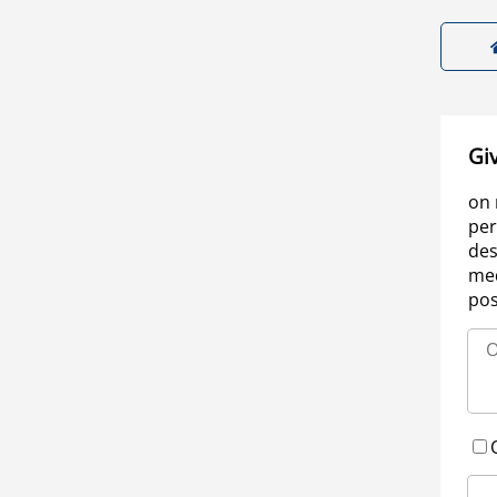
Gi
on 
per
des
med
pos