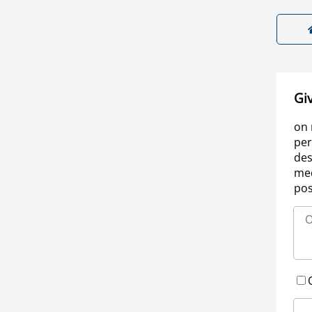
Gi
on 
per
des
med
pos