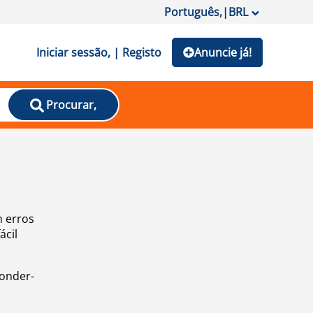
Português,
|
BRL
Iniciar sessão, | Registo
Anuncie já!
Procurar,
m erros
ácil
ponder-