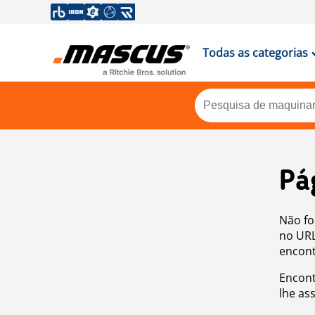
Todas as categorias
Pá
Não fo
no URL
encont
Encont
lhe as